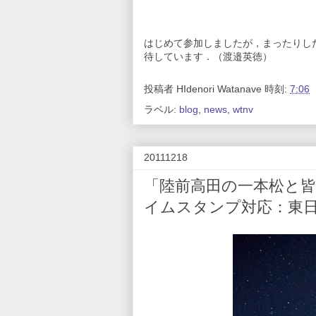
はじめて参加しましたが，まったりし
待しています．（渡邉英徳）
投稿者
HIdenori Watanave
時刻:
7:06
ラベル:
blog
,
news
,
wtnv
20111218
「陸前高田の一本松と
イムスタンプ対応：東