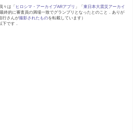
我々は「
ヒロシマ・アーカイブARアプリ
」「
東日本大震災アーカイ
最終的に審査員の満場一致でグランプリとなったとのこと．ありが
信行さんが
撮影されたもの
を転載しています）
以下です．