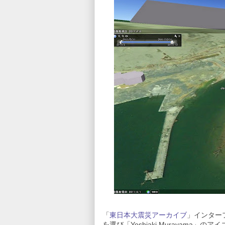
「
東日本大震災アーカイブ
」インターフェ
を選び「Yoshiaki Murayama」