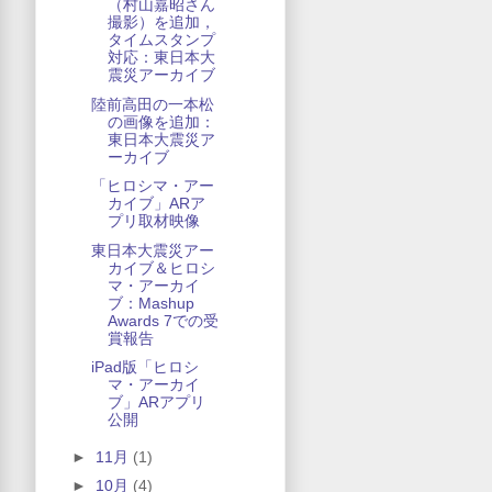
（村山嘉昭さん
撮影）を追加，
タイムスタンプ
対応：東日本大
震災アーカイブ
陸前高田の一本松
の画像を追加：
東日本大震災ア
ーカイブ
「ヒロシマ・アー
カイブ」ARア
プリ取材映像
東日本大震災アー
カイブ＆ヒロシ
マ・アーカイ
ブ：Mashup
Awards 7での受
賞報告
iPad版「ヒロシ
マ・アーカイ
ブ」ARアプリ
公開
►
11月
(1)
►
10月
(4)