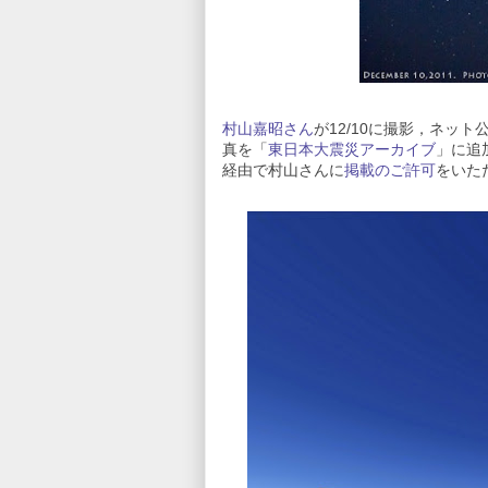
村山嘉昭さん
が12/10に撮影，ネッ
真を「
東日本大震災アーカイブ
」に追加
経由で村山さんに
掲載のご許可
をいた