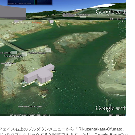
イス右上のプルダウンメニューから「Rikuzentakata-Ofunato」
のアイコンをダブルクリックすると閲覧できます．なお，Google Earthのク