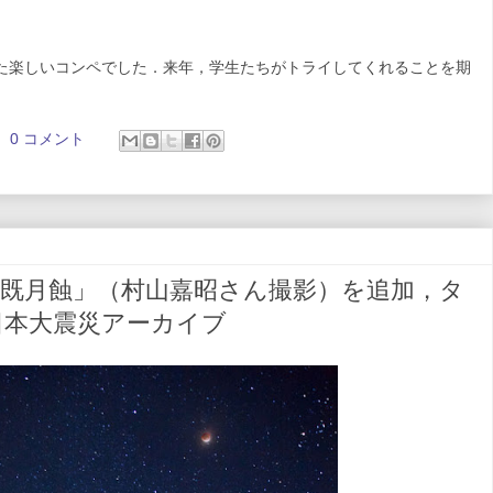
た楽しいコンペでした．来年，学生たちがトライしてくれることを期
0 コメント
皆既月蝕」（村山嘉昭さん撮影）を追加，タ
日本大震災アーカイブ