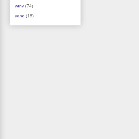
wtnv
(74)
yano
(18)