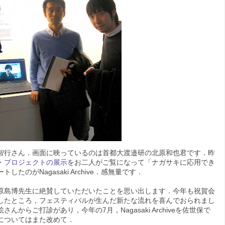
智行さん．画面に映っているのは首都大渡邉研の北原和也君です．昨
・プロジェクトの展示
をお二人がご覧になって「ナガサキに応用でき
のがNagasaki Archive．感無量です．
原島博先生に絶賛していただいたことを思い出します．今年も祝賀会
したところ，フェスティバルが生んだ新たな流れを喜んでおられまし
からご打診があり，今年の7月，Nagasaki Archiveを佐世保で
についてはまた改めて．