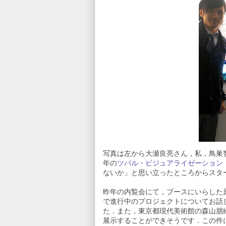
写真は左から大瀬良亮さん，私，鳥巣
年の
ツバル・ビジュアライゼーション
ないか」と思い立ったところからスタートした
昨年の内覧会にて，ブースにいらした
で進行中のプロジェクトについてお話
た．また，東京都現代美術館の森山朋絵さん
展示することができそうです．この件