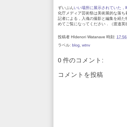
ずいぶん
いい場所に展示されていた，
化庁メディア芸術祭は美術展的な落ち
記者による，入魂の撮影と編集を経た
めてご覧になってください．（渡邉英
投稿者
HIdenori Watanave
時刻:
17:56
ラベル:
blog
,
wtnv
0 件のコメント:
コメントを投稿