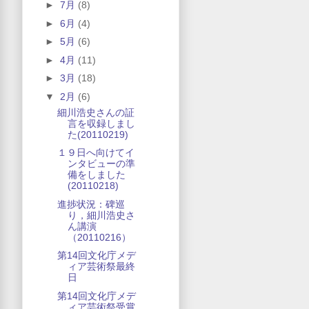
►
7月
(8)
►
6月
(4)
►
5月
(6)
►
4月
(11)
►
3月
(18)
▼
2月
(6)
細川浩史さんの証
言を収録しまし
た(20110219)
１９日へ向けてイ
ンタビューの準
備をしました
(20110218)
進捗状況：碑巡
り，細川浩史さ
ん講演
（20110216）
第14回文化庁メデ
ィア芸術祭最終
日
第14回文化庁メデ
ィア芸術祭受賞