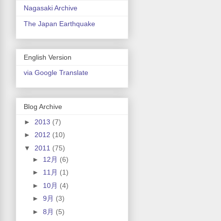
Nagasaki Archive
The Japan Earthquake
English Version
via Google Translate
Blog Archive
►
2013
(7)
►
2012
(10)
▼
2011
(75)
►
12月
(6)
►
11月
(1)
►
10月
(4)
►
9月
(3)
►
8月
(5)