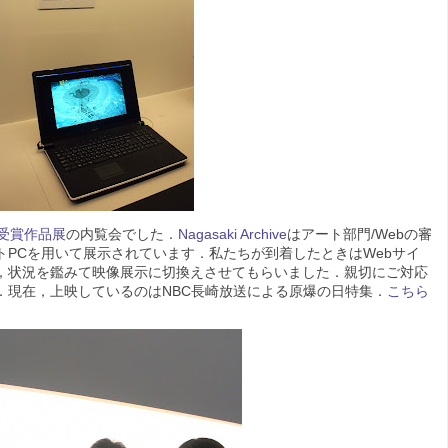
受賞作品展
の内覧会でした．
Nagasaki Archive
はアート部門/Webの審
PCを用いて展示されています．私たちが到着したときはWebサイ
，状況を鑑みて映像展示に切換えさせてもらいました．親切にご対応
．現在，上映しているのはNBC長崎放送による原爆の日特集．
こちら