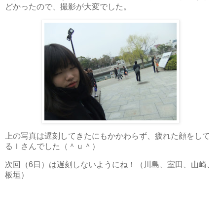
どかったので、撮影が大変でした。
上の写真は遅刻してきたにもかかわらず、疲れた顔をして
るＩさんでした（＾ｕ＾）
次回（
日）は遅刻しないようにね！（川島、室田、山崎、
6
板垣）