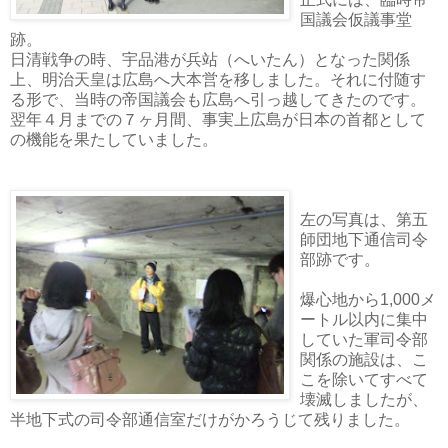
国議会仮議事堂
跡。
日清戦争の時、宇品港が兵站（へいたん）となった関係
上、明治天皇は広島へ大本営を移しました。それに付随す
る形で、当時の帝国議会も広島へ引っ越してきたのです。
翌年４月までの７ヶ月間、事実上広島が日本の首都として
の機能を果たしていました。
左の写真は、第五
師団地下通信司令
部跡です。
爆心地から1,000メ
ートル以内に集中
していた軍司令部
関係の施設は、こ
こを除いてすべて
壊滅しましたが、
半地下式の司令部通信室だけがかろうじて残りました。