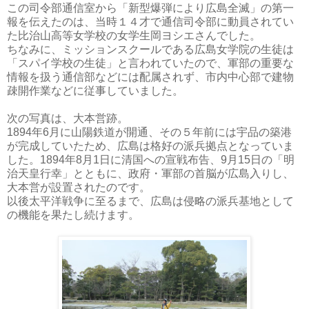
この司令部通信室から「新型爆弾により広島全滅」の第一
報を伝えたのは、当時１４才で通信司令部に動員されてい
た比治山高等女学校の女学生岡ヨシエさんでした。
ちなみに、ミッションスクールである広島女学院の生徒は
「スパイ学校の生徒」と言われていたので、軍部の重要な
情報を扱う通信部などには配属されず、市内中心部で建物
疎開作業などに従事していました。
次の写真は、大本営跡。
1894年6月に山陽鉄道が開通、その５年前には宇品の築港
が完成していたため、広島は格好の派兵拠点となっていま
した。1894年8月1日に清国への宣戦布告、9月15日の「明
治天皇行幸」とともに、政府・軍部の首脳が広島入りし、
大本営が設置されたのです。
以後太平洋戦争に至るまで、広島は侵略の派兵基地として
の機能を果たし続けます。