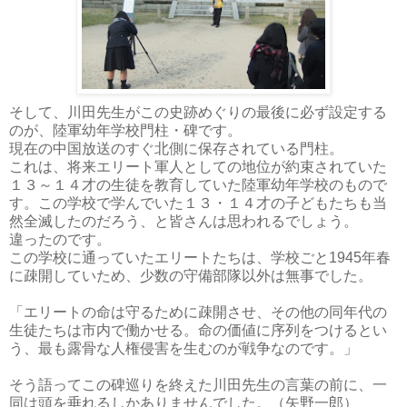
そして、川田先生がこの史跡めぐりの最後に必ず設定する
のが、陸軍幼年学校門柱・碑です。
現在の中国放送のすぐ北側に保存されている門柱。
これは、将来エリート軍人としての地位が約束されていた
１３～１４才の生徒を教育していた陸軍幼年学校のもので
す。この学校で学んでいた１３・１４才の子どもたちも当
然全滅したのだろう、と皆さんは思われるでしょう。
違ったのです。
この学校に通っていたエリートたちは、学校ごと1945年春
に疎開していため、少数の守備部隊以外は無事でした。
「エリートの命は守るために疎開させ、その他の同年代の
生徒たちは市内で働かせる。命の価値に序列をつけるとい
う、最も露骨な人権侵害を生むのが戦争なのです。」
そう語ってこの碑巡りを終えた川田先生の言葉の前に、一
同は頭を垂れるしかありませんでした。（矢野一郎）