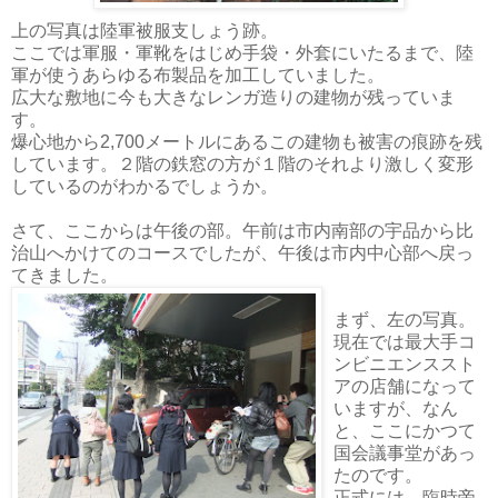
上の写真は陸軍被服支しょう跡。
ここでは軍服・軍靴をはじめ手袋・外套にいたるまで、陸
軍が使うあらゆる布製品を加工していました。
広大な敷地に今も大きなレンガ造りの建物が残っていま
す。
爆心地から2,700メートルにあるこの建物も被害の痕跡を残
しています。２階の鉄窓の方が１階のそれより激しく変形
しているのがわかるでしょうか。
さて、ここからは午後の部。午前は市内南部の宇品から比
治山へかけてのコースでしたが、午後は市内中心部へ戻っ
てきました。
まず、左の写真。
現在では最大手コ
ンビニエンススト
アの店舗になって
いますが、なん
と、ここにかつて
国会議事堂があっ
たのです。
正式には、臨時帝